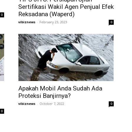
Sertifikasi Wakil Agen Penjual Efek
Reksadana (Waperd)
0
vibiznews
-
February 23, 2023
0
Apakah Mobil Anda Sudah Ada
Proteksi Banjirnya?
vibiznews
-
October 7, 2022
0
0