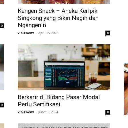
Kangen Snack – Aneka Keripik
Singkong yang Bikin Nagih dan
Ngangenin
0
vibiznews
-
April 15, 2025
0
Berkarir di Bidang Pasar Modal
Perlu Sertifikasi
0
vibiznews
-
June 10, 2024
0