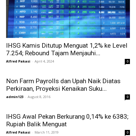
IHSG Kamis Ditutup Menguat 1,2% ke Level
7.254; Rebound Tajam Menjauhi...
Alfred Pakasi
-
April 4, 2024
0
Non Farm Payrolls dan Upah Naik Diatas
Perkiraan, Proyeksi Kenaikan Suku...
admin123
-
August 8, 2016
0
IHSG Awal Pekan Berkurang 0,14% ke 6383;
Rupiah Balik Menguat
Alfred Pakasi
-
March 11, 2019
0