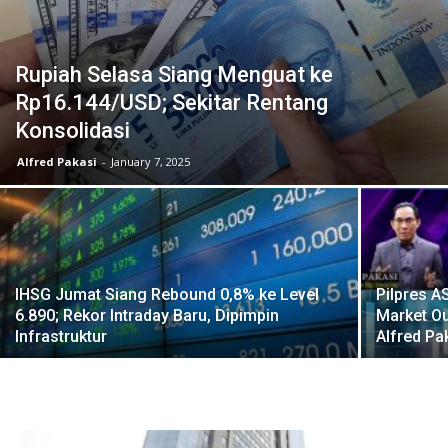
Rupiah Selasa Siang Menguat ke
Rp16.144/USD; Sekitar Rentang
Konsolidasi
Alfred Pakasi
-
January 7, 2025
IHSG Jumat Siang Rebound 0,8% ke Level
Pilpres A
6.890; Rekor Intraday Baru, Dipimpin
Market Ou
Infrastruktur
Alfred Pa