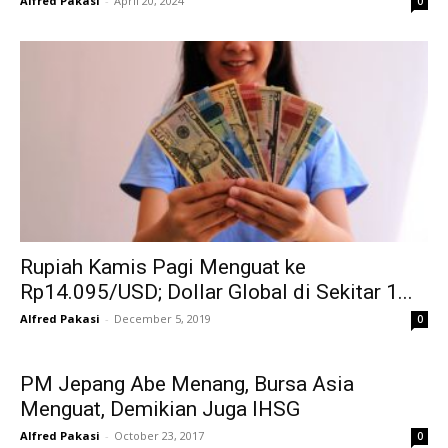
Alfred Pakasi
-
April 20, 2024
0
Rupiah Kamis Pagi Menguat ke
Rp14.095/USD; Dollar Global di Sekitar 1...
Alfred Pakasi
-
December 5, 2019
0
PM Jepang Abe Menang, Bursa Asia
Menguat, Demikian Juga IHSG
Alfred Pakasi
-
October 23, 2017
0