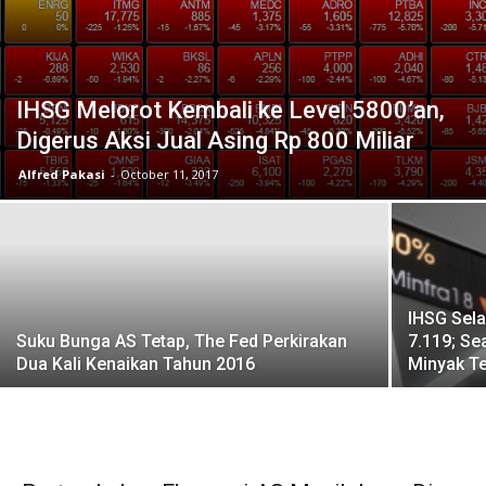
IHSG Melorot Kembali ke Level 5800’an,
Digerus Aksi Jual Asing Rp 800 Miliar
Alfred Pakasi
-
October 11, 2017
IHSG Sela
Suku Bunga AS Tetap, The Fed Perkirakan
7.119; Se
Dua Kali Kenaikan Tahun 2016
Minyak Te