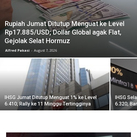
Rupiah Jumat Ditutup Menguat ke Level
Rp17.885/USD; Dollar Global agak Flat,
Gejolak Selat Hormuz
Alfred Pakasi
-
August 7, 2026
IHSG Jumat Ditutup Menguat 1% ke Level
IHSG Sela
6.410; Rally ke 11 Minggu Tertingginya
6.320; Ba