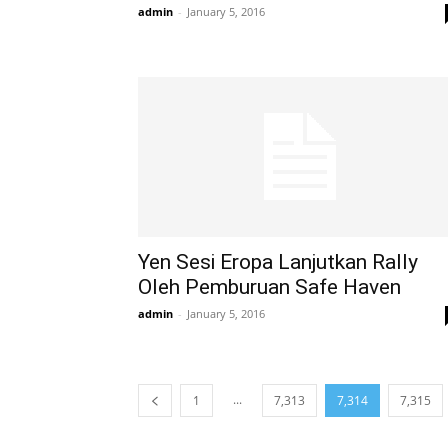
admin
-
January 5, 2016
Yen Sesi Eropa Lanjutkan Rally
Oleh Pemburuan Safe Haven
admin
-
January 5, 2016
...
1
7,313
7,314
7,315