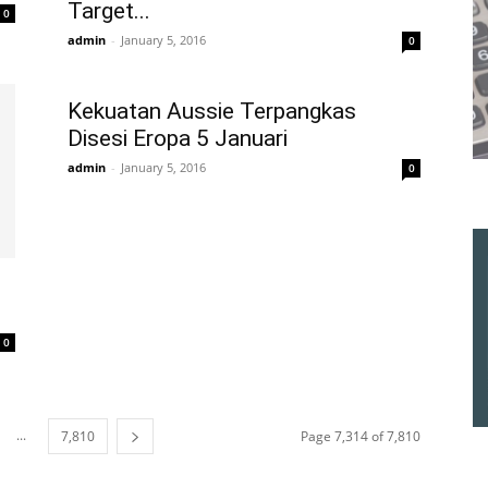
Target...
0
admin
-
January 5, 2016
0
Kekuatan Aussie Terpangkas
Disesi Eropa 5 Januari
admin
-
January 5, 2016
0
0
...
7,810
Page 7,314 of 7,810