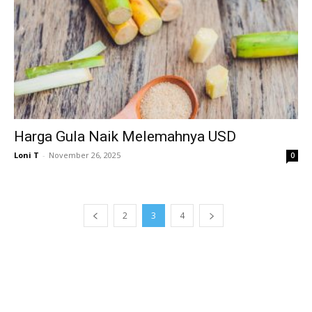
Harga Gula Naik Melemahnya USD
Loni T
-
November 26, 2025
0
2
3
4