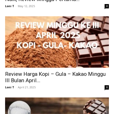
Loni T
-
May 12, 2025
0
Review Harga Kopi – Gula – Kakao Minggu
III Bulan April...
Loni T
-
April 21, 2025
0