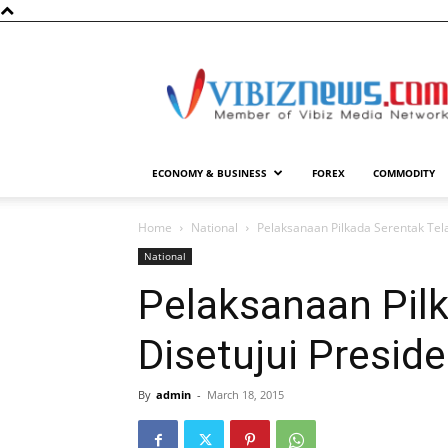
Vibiznews.com
ECONOMY & BUSINESS
FOREX
COMMODITY
Home
National
Pelaksanaan Pilkada Serentak Tela
National
Pelaksanaan Pil
Disetujui Presid
By
admin
-
March 18, 2015