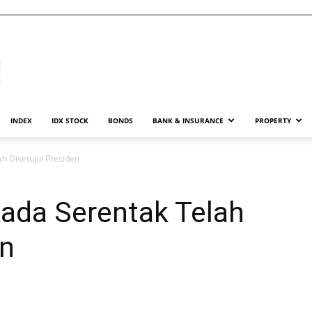
INDEX
IDX STOCK
BONDS
BANK & INSURANCE
PROPERTY
h Disetujui Presiden
kada Serentak Telah
en