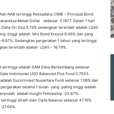
han NAB tertinggi Reksadana CIMB – Principal Bond
nareksa Melati Dollar sebesar 0.1877. Dalam 1 hari
 Dana Ori Dua 0.74% sedangkan terendah adalah LQ45
ling tinggi adalah Mrs Bond Kresna 8.46% dan yang
-6.97%. Sedangkan pergerakan 1 tahun yang tertinggi
gkan terendah adalah LQ45 – 16.79%.
 tertinggi adalah SAM Dana Berkembang sebesar
 State Indonesian USD Balanced Plus Fund 0.7633.
r adalah Sucorinvest Nusantara Fund sebesar 1.06% dan
 pergerakan selama 1 bulan yang paling tinggi adalah
erendah adalah Insight Fellowship -23.67%.
ertinggi diraih oleh Cipta Balance sebesar 47.16%
 -27.64%.