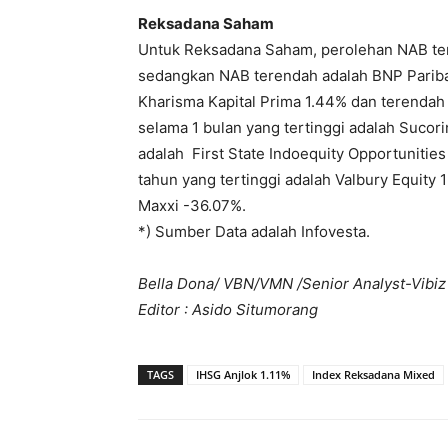
Reksadana Saham
Untuk Reksadana Saham, perolehan NAB ter
sedangkan NAB terendah adalah BNP Paribas
Kharisma Kapital Prima 1.44% dan terenda
selama 1 bulan yang tertinggi adalah Suco
adalah First State Indoequity Opportuniti
tahun yang tertinggi adalah Valbury Equity
Maxxi -36.07%.
*) Sumber Data adalah Infovesta.
Bella Dona/ VBN/VMN /Senior Analyst-Vibi
Editor : Asido Situmorang
TAGS
IHSG Anjlok 1.11%
Index Reksadana Mixed