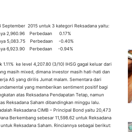
8 September 2015 untuk 3 kategori Reksadana yaitu:
inya 2,960.96 Perbedaan 0.17%
a 5,083.75 Perbedaan -0.40%
6,923.90 Perbedaan -0.94%
1.11% ke level 4,207.80 (3/10) IHSG gagal keluar dari
ng masih mixed, dimana investor masih hati-hati dan
rja AS yang dirilis Jumat malam. Sementara dari
undamental yang memberikan sentiment positif bagi
ngkatan atas Reksadana Pendapatan Tetap, namun
as Reksadana Saham dibandingkan minggu lalu.
adalah Reksadana CIMB – Principal Bond yaitu 20,473
Dana Berkembang sebesar 11,598.62 untuk Reksadana
ntuk Reksadana Saham. Rinciannya sebagai berikut: