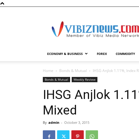
Vibiznews.com
ECONOMY & BUSINESS
FOREX
COMMODITY
Home
Bonds & Mutual
IHSG Anjlok 1.11%, Index
Bonds & Mutual
Weekly Review
IHSG Anjlok 1.1
Mixed
By
admin
-
October 3, 2015