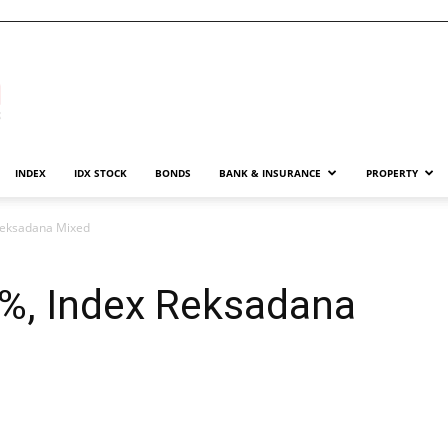
INDEX
IDX STOCK
BONDS
BANK & INSURANCE
PROPERTY
 Reksadana Mixed
1%, Index Reksadana