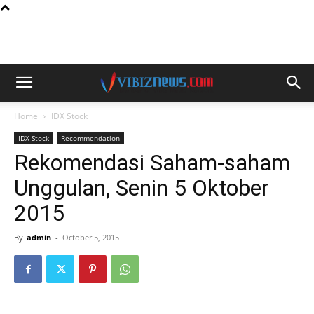
Home
IDX Stock
IDX Stock
Recommendation
Rekomendasi Saham-saham
Unggulan, Senin 5 Oktober
2015
By
admin
-
October 5, 2015