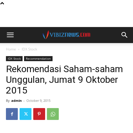
Home
IDX Stock
IDX Stock
Recommendation
Rekomendasi Saham-saham
Unggulan, Jumat 9 Oktober
2015
By
admin
-
October 9, 2015