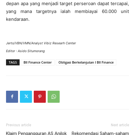
depan apa yang menjadi target perseroan dapat tercapai,
yang mana targetnya ialah membiayai 60.000 unit
kendaraan.
Jerto/VBN/VMN/Analyst Vibiz Researh Center
Editor : Asido Situmorang
TAGS
BII Finance Center
Obligasi‎ Berkelanjutan I BII Finance
Previous article
Next article
Klaim Pengangguran AS Anjlok
Rekomendasi Saham-saham