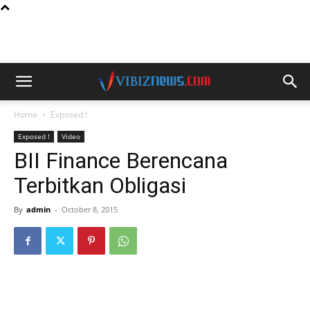
Home
Exposed !
Exposed !
Video
BII Finance Berencana
Terbitkan Obligasi
By
admin
-
October 8, 2015