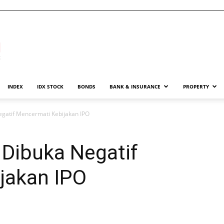
INDEX
IDX STOCK
BONDS
BANK & INSURANCE
PROPERTY
gatif Mencermati Kebijakan IPO
Dibuka Negatif
jakan IPO