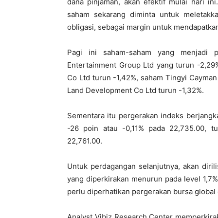
dana pinjaman, akan efektif mulai hari i
saham sekarang diminta untuk meletakka
obligasi, sebagai margin untuk mendapatka
Pagi ini saham-saham yang menjadi 
Entertainment Group Ltd yang turun -2,2
Co Ltd turun -1,42%, saham Tingyi Cayman
Land Development Co Ltd turun -1,32%.
Sementara itu pergerakan indeks berjangk
-26 poin atau -0,11% pada 22,735.00, 
22,761.00.
Untuk perdagangan selanjutnya, akan dirili
yang diperkirakan menurun pada level 1,7%
perlu diperhatikan pergerakan bursa global
Analyst Vibiz Research Center memperkira