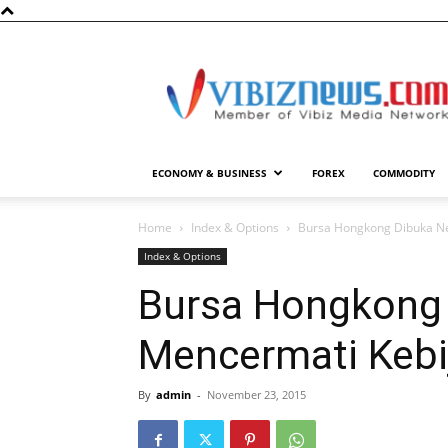
Vibiznews.com
ECONOMY & BUSINESS
FOREX
COMMODITY
Home
Index & Options
Bursa Hongkong Dibuka Ne
Index & Options
Bursa Hongkong 
Mencermati Kebi
By
admin
-
November 23, 2015