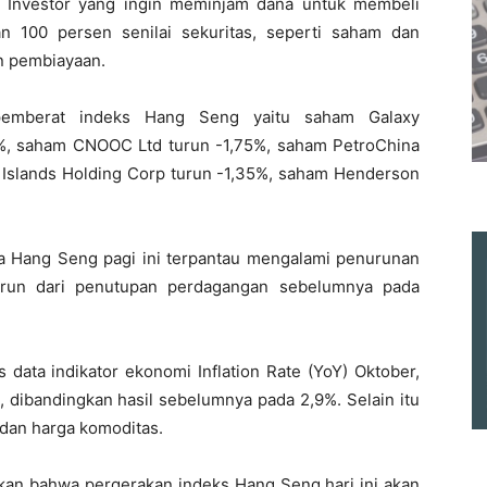
ni. Investor yang ingin meminjam dana untuk membeli
n 100 persen senilai sekuritas, seperti saham dan
n pembiayaan.
pemberat indeks Hang Seng yaitu saham Galaxy
9%, saham CNOOC Ltd turun -1,75%, saham PetroChina
 Islands Holding Corp turun -1,35%, saham Henderson
a Hang Seng pagi ini terpantau mengalami penurunan
turun dari penutupan perdagangan sebelumnya pada
s data indikator ekonomi Inflation Rate (YoY) Oktober,
, dibandingkan hasil sebelumnya pada 2,9%. Selain itu
 dan harga komoditas.
kan bahwa pergerakan indeks Hang Seng hari ini akan