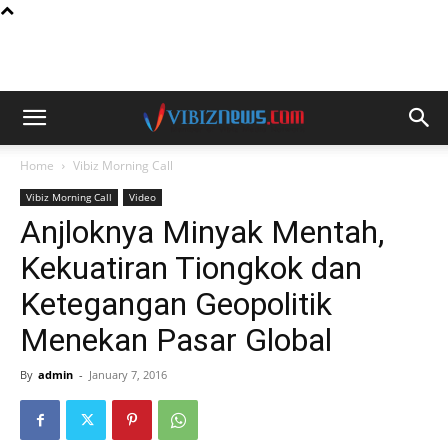
Home
Vibiz Morning Call
Vibiz Morning Call
Video
Anjloknya Minyak Mentah,
Kekuatiran Tiongkok dan
Ketegangan Geopolitik
Menekan Pasar Global
By
admin
-
January 7, 2016