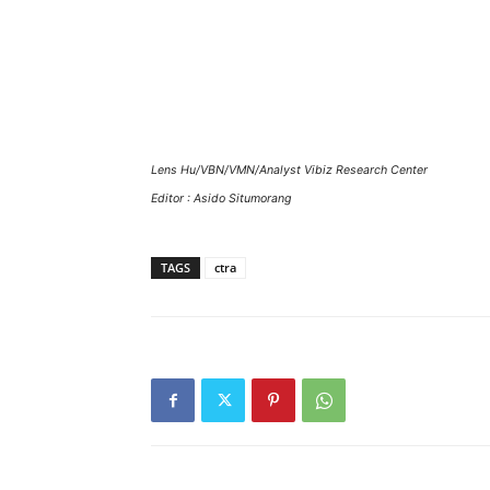
Lens Hu/VBN/VMN/Analyst Vibiz Research Center
Editor : Asido Situmorang
TAGS
ctra