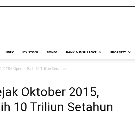
INDEX
IDX STOCK
BONDS
BANK & INSURANCE
PROPERTY
, CTRA Optimis Raih 10 Triliun Setahun
jak Oktober 2015,
h 10 Triliun Setahun