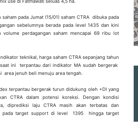
mix use di Fatmawati seluas 4,5 ha.
gan saham pada Jumat (15/01) saham CTRA dibuka pada
gangan sebelumnya berada pada level 1435 dan kini
n volume perdagangan saham mencapai 69 ribu lot
 indikator teknikal, harga saham CTRA sepanjang tahun
 saat ini terpantau dari indikator MA sudah bergerak
uhi area jenuh beli menuju area tengah.
ndex terpantau bergerak turun didukung oleh +DI yang
akan CTRA dalam potensi koreksi. Dengan kondisi
ya, diprediksi laju CTRA masih akan terbatas dan
 pada target support di level 1395 hingga target