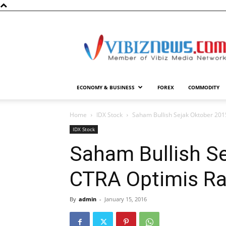
Vibiznews.com
ECONOMY & BUSINESS
FOREX
COMMODITY
Home
IDX Stock
Saham Bullish Sejak Oktober 2015
IDX Stock
Saham Bullish Se
CTRA Optimis Rai
By
admin
-
January 15, 2016