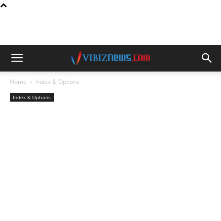
Home
Index & Options
Index & Options