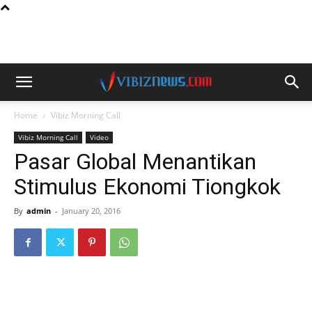
Home
Vibiz Morning Call
Vibiz Morning Call
Video
Pasar Global Menantikan
Stimulus Ekonomi Tiongkok
By
admin
-
January 20, 2016