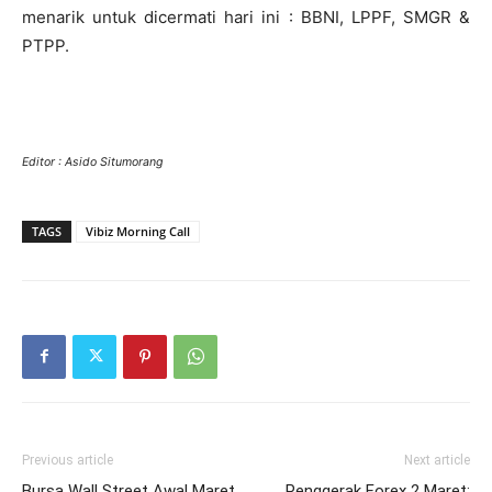
menarik untuk dicermati hari ini : BBNI, LPPF, SMGR &
PTPP.
Editor : Asido Situmorang
TAGS
Vibiz Morning Call
Previous article
Next article
Bursa Wall Street Awal Maret
Penggerak Forex 2 Maret: