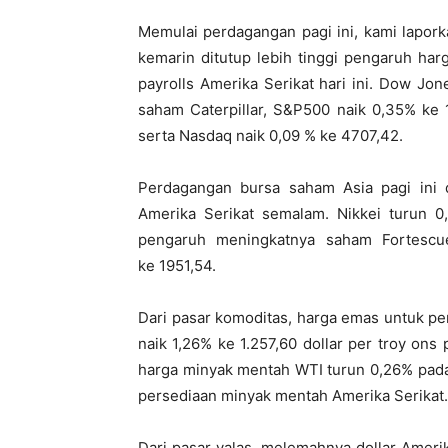
Memulai perdagangan pagi ini, kami lapor
kemarin ditutup lebih tinggi pengaruh har
payrolls Amerika Serikat hari ini. Dow J
saham Caterpillar, S&P500 naik 0,35% ke
serta Nasdaq naik 0,09 % ke 4707,42.
Perdagangan bursa saham Asia pagi ini
Amerika Serikat semalam. Nikkei turun 
pengaruh meningkatnya saham Fortescu
ke 1951,54.
Dari pasar komoditas, harga emas untuk p
naik 1,26% ke 1.257,60 dollar per troy on
harga minyak mentah WTI turun 0,26% pada
persediaan minyak mentah Amerika Serikat.
Dari pasar valas, melemahnya dollar Amer