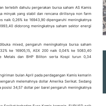
kan terlebih dahulu pergerakan bursa saham AS Kamis
ga minyak yang stabil dan rencana dirilisnya non farm
ones naik 0,26% ke 16943,90 dipengaruhi meningkatnya
 1993,40 didorong meningkatnya saham sektor energi
 dibuka mixed, pengaruh meningkatnya bursa saham
0,32% ke 16905,15, ASX 200 naik 0,04% ke 5083,40
e Metals dan BHP Biliton serta Kospi turun 0,34
engiriman bulan April pada perdagangan Kamis kemarin
s pengaruh melemahnya dollar Amerika Serikat. Sedang
 posisi 34,57 dollar per barel pengaruh meningkatnya
ika Serikat terhadap Euro Kamis kemarin, EURUSD naik