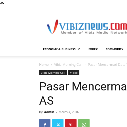
Vibiznews.com
ECONOMY & BUSINESS
FOREX
COMMODITY
Home
Vibiz Morning Call
Pasar Mencermati Data 
Vibiz Morning Call
Video
Pasar Mencermat
AS
By
admin
-
March 4, 2016