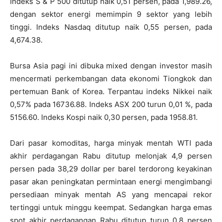
Indeks S & P 500 ditutup naik 0,51 persen, pada 1,989.26,
dengan sektor energi memimpin 9 sektor yang lebih
tinggi. Indeks Nasdaq ditutup naik 0,55 persen, pada
4,674.38.
Bursa Asia pagi ini dibuka mixed dengan investor masih
mencermati perkembangan data ekonomi Tiongkok dan
pertemuan Bank of Korea. Terpantau indeks Nikkei naik
0,57% pada 16736.88. Indeks ASX 200 turun 0,01 %, pada
5156.60. Indeks Kospi naik 0,30 persen, pada 1958.81.
Dari pasar komoditas, harga minyak mentah WTI pada
akhir perdagangan Rabu ditutup melonjak 4,9 persen
persen pada 38,29 dollar per barel terdorong keyakinan
pasar akan peningkatan permintaan energi mengimbangi
persediaan minyak mentah AS yang mencapai rekor
tertinggi untuk minggu keempat. Sedangkan harga emas
spot akhir perdagangan Rabu ditutup turun 0,8 persen