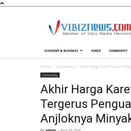
Vibiznews.com
ECONOMY & BUSINESS
FOREX
COMMODITY
Home
Commodity
Akhir Harga Karet Tocom 18 Ap
Commodity
Akhir Harga Kare
Tergerus Pengua
Anjloknya Minya
By
admin
-
April 18, 2016