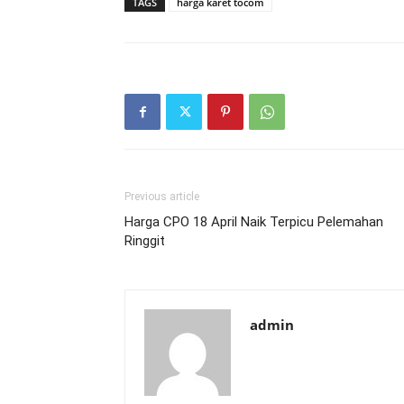
TAGS
harga karet tocom
Previous article
Harga CPO 18 April Naik Terpicu Pelemahan
Ringgit
admin