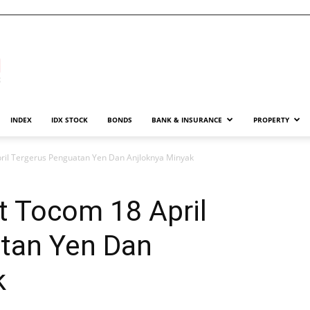
INDEX
IDX STOCK
BONDS
BANK & INSURANCE
PROPERTY
ril Tergerus Penguatan Yen Dan Anjloknya Minyak
t Tocom 18 April
tan Yen Dan
k