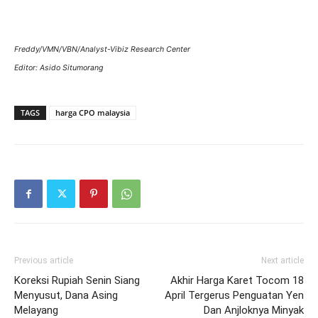
Freddy/VMN/VBN/Analyst-Vibiz Research Center
Editor: Asido Situmorang
TAGS
harga CPO malaysia
Previous article
Next article
Koreksi Rupiah Senin Siang
Akhir Harga Karet Tocom 18
Menyusut, Dana Asing
April Tergerus Penguatan Yen
Melayang
Dan Anjloknya Minyak