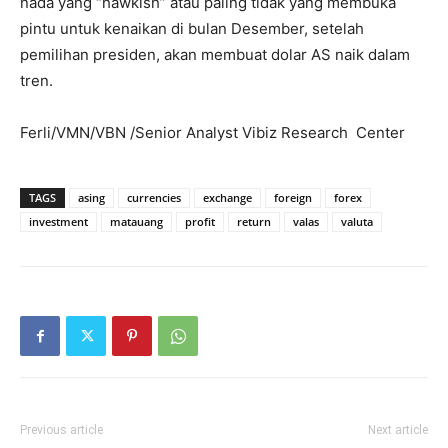
nada yang “hawkish” atau paling tidak yang membuka
pintu untuk kenaikan di bulan Desember, setelah
pemilihan presiden, akan membuat dolar AS naik dalam
tren.
Ferli/VMN/VBN /Senior Analyst Vibiz Research Center
TAGS
asing
currencies
exchange
foreign
forex
investment
matauang
profit
return
valas
valuta
Previous article
Next article