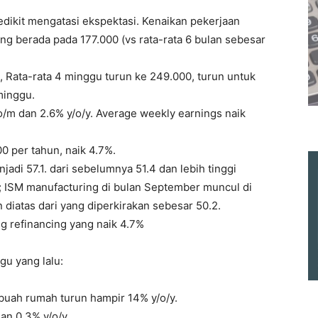
edikit mengatasi ekspektasi. Kenaikan pekerjaan
ng berada pada 177.000 (vs rata-rata 6 bulan sebesar
 Rata-rata 4 minggu turun ke 249.000, turun untuk
minggu.
o/m dan 2.6% y/o/y. Average weekly earnings naik
00 per tahun, naik 4.7%.
adi 57.1. dari sebelumnya 51.4 dan lebih tinggi
; ISM manufacturing di bulan September muncul di
 diatas dari yang diperkirakan sebesar 50.2.
g refinancing yang naik 4.7%
gu yang lalu:
buah rumah turun hampir 14% y/o/y.
an 0.3% y/o/y.