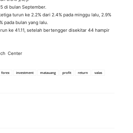
.5 di bulan September.
etiga turun ke 2.2% dari 2.4% pada minggu lalu, 2.9%
 pada bulan yang lalu.
un ke 41.11, setelah bertengger disekitar 44 hampir
rch Center
forex
investment
matauang
profit
return
valas