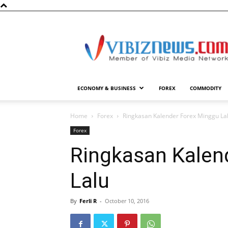
Vibiznews.com
ECONOMY & BUSINESS
FOREX
COMMODITY
Home
Forex
Ringkasan Kalender Forex Minggu La
Forex
Ringkasan Kalen
Lalu
By
Ferli R
-
October 10, 2016