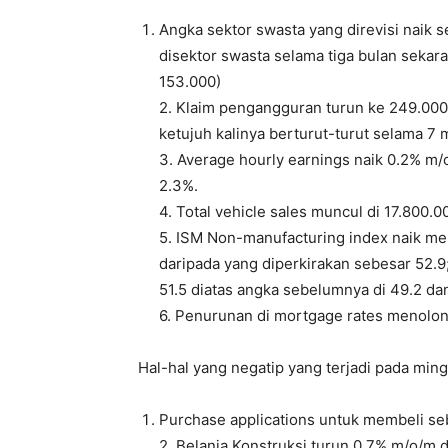
Angka sektor swasta yang direvisi naik s
disektor swasta selama tiga bulan sekara
153.000)
2. Klaim pengangguran turun ke 249.000,
ketujuh kalinya berturut-turut selama 7 
3. Average hourly earnings naik 0.2% m/
2.3%.
4. Total vehicle sales muncul di 17.800.0
5. ISM Non-manufacturing index naik menj
daripada yang diperkirakan sebesar 52.9
51.5 diatas angka sebelumnya di 49.2 dan
6. Penurunan di mortgage rates menolon
Hal-hal yang negatip yang terjadi pada ming
Purchase applications untuk membeli se
2. Belanja Konstruksi turun 0.7% m/o/m d