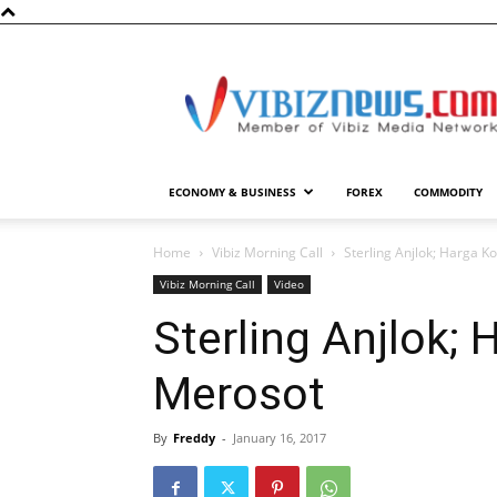
Vibiznews.com
ECONOMY & BUSINESS
FOREX
COMMODITY
Home
Vibiz Morning Call
Sterling Anjlok; Harga 
Vibiz Morning Call
Video
Sterling Anjlok;
Merosot
By
Freddy
-
January 16, 2017