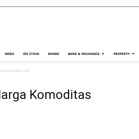
INDEX
IDX STOCK
BONDS
BANK & INSURANCE
PROPERTY
Komoditas Merosot
 Harga Komoditas