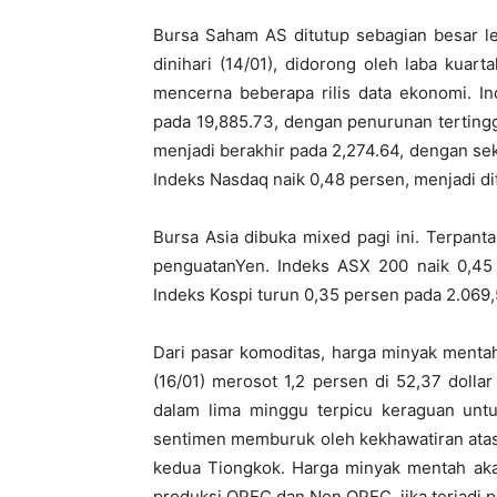
Bursa Saham AS ditutup sebagian besar le
dinihari (14/01), didorong oleh laba kuar
mencerna beberapa rilis data ekonomi. I
pada 19,885.73, dengan penurunan tertingg
menjadi berakhir pada 2,274.64, dengan sek
Indeks Nasdaq naik 0,48 persen, menjadi di
Bursa Asia dibuka mixed pagi ini. Terpant
penguatanYen. Indeks ASX 200 naik 0,45
Indeks Kospi turun 0,35 persen pada 2.069,
Dari pasar komoditas, harga minyak menta
(16/01) merosot 1,2 persen di 52,37 doll
dalam lima minggu terpicu keraguan un
sentimen memburuk oleh kekhawatiran ata
kedua Tiongkok. Harga minyak mentah ak
produksi OPEC dan Non OPEC, jika terjadi