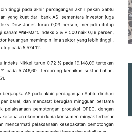
bih tinggi pada akhir perdagangan akhir pekan Sabtu
talan yang kuat dari bank AS, sementara investor juga
ndeks Dow Jones turun 0,03 persen, menjadi ditutup
i saham Wal-Mart. Indeks S & P 500 naik 0,18 persen,
tor keuangan memimpin lima sektor yang lebih tinggi .
tutup pada 5,574.12.
au Indeks Nikkei turun 0,72 % pada 19.148,09 tertekan
 % pada 5.746,60 terdorong kenaikan sektor bahan.
51.
h berjangka AS pada akhir perdagangan Sabtu dinihari
ar per barel, dan mencatat kerugian mingguan pertama
tuk pelaksanaan pemotongan produksi OPEC, dengan
s kesehatan ekonomi dunia konsumen minyak terbesar
an mencermati pelaksanaan kesepakatan pemotongan
 pemotongan akan mengangkat harga dan sebaliknya.