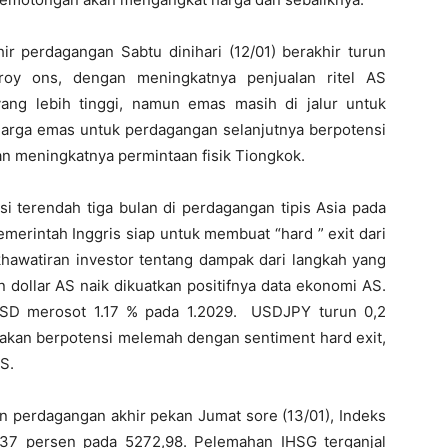
 perdagangan Sabtu dinihari (12/01) berakhir turun
troy ons, dengan meningkatnya penjualan ritel AS
ang lebih tinggi, namun emas masih di jalur untuk
 Harga emas untuk perdagangan selanjutnya berpotensi
dan meningkatnya permintaan fisik Tiongkok.
si terendah tiga bulan di perdagangan tipis Asia pada
merintah Inggris siap untuk membuat “hard ” exit dari
awatiran investor tentang dampak dari langkah yang
 dollar AS naik dikuatkan positifnya data ekonomi AS.
SD merosot 1.17 % pada 1.2029. USDJPY turun 0,2
rakan berpotensi melemah dengan sentiment hard exit,
S.
n perdagangan akhir pekan Jumat sore (13/01), Indeks
37 persen pada 5272,98. Pelemahan IHSG terganjal