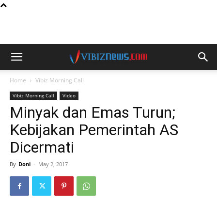
Home
Vibiz Morning Call
Vibiz Morning Call
Video
Minyak dan Emas Turun;
Kebijakan Pemerintah AS
Dicermati
By
Doni
-
May 2, 2017