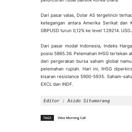
Dari pasar valas, Dolar AS tergelincir te
ketegangan antara Amerika Serikat dan 
GBPUSD turun 0,12% ke level 1.29214. USDJ
Dari pasar modal Indonesia, Indeks Harg
posisi 5865.36. Pelemahan IHSG tertekan aks
dari pergerakan bursa saham global namu
pelemahan rupiah. Hari ini, IHSG diperki
kisaran resistance 5900-5935. Saham-saham
EXCL dan INDF.
Editor : Asido Situmorang
TAGS
Vibiz Morning Call