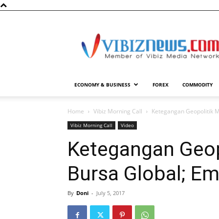
Vibiznews.com
ECONOMY & BUSINESS
FOREX
COMMODITY
Home
Vibiz Morning Call
Ketegangan Geopolitik 
Vibiz Morning Call
Video
Ketegangan Geop
Bursa Global; E
By
Doni
-
July 5, 2017