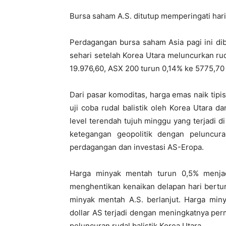
Bursa saham A.S. ditutup memperingati har
Perdagangan bursa saham Asia pagi ini di
sehari setelah Korea Utara meluncurkan ruda
19.976,60, ASX 200 turun 0,14% ke 5775,70 
Dari pasar komoditas, harga emas naik tipi
uji coba rudal balistik oleh Korea Utara 
level terendah tujuh minggu yang terjadi d
ketegangan geopolitik dengan peluncura
perdagangan dan investasi AS-Eropa.
Harga minyak mentah turun 0,5% menjad
menghentikan kenaikan delapan hari bertu
minyak mentah A.S. berlanjut. Harga min
dollar AS terjadi dengan meningkatnya perm
peluncuran rudal balistik Korea Utara.