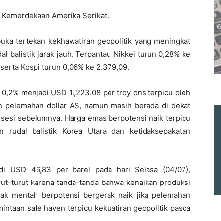
i Kemerdekaan Amerika Serikat.
buka tertekan kekhawatiran geopolitik yang meningkat
l balistik jarak jauh. Terpantau Nikkei turun 0,28% ke
serta Kospi turun 0,06% ke 2.379,09.
s 0,2% menjadi USD 1.,223.08 per troy ons terpicu oleh
dan pelemahan dollar AS, namun masih berada di dekat
i sesi sebelumnya. Harga emas berpotensi naik terpicu
n rudal balistik Korea Utara dan ketidaksepakatan
i USD 46,83 per barel pada hari Selasa (04/07),
rut-turut karena tanda-tanda bahwa kenaikan produksi
yak mentah berpotensi bergerak naik jika pelemahan
intaan safe haven terpicu kekuatiran geopolitik pasca