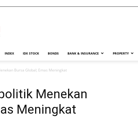
INDEX
IDX STOCK
BONDS
BANK & INSURANCE
PROPERTY
Menekan Bursa Global; Emas Meningkat
olitik Menekan
mas Meningkat