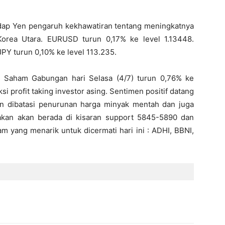
rhadap Yen pengaruh kekhawatiran tentang meningkatnya
Korea Utara. EURUSD turun 0,17% ke level 1.13448.
PY turun 0,10% ke level 113.235.
a Saham Gabungan hari Selasa (4/7) turun 0,76% ke
i profit taking investor asing. Sentimen positif datang
n dibatasi penurunan harga minyak mentah dan juga
rakan akan berada di kisaran support 5845-5890 dan
 yang menarik untuk dicermati hari ini : ADHI, BBNI,