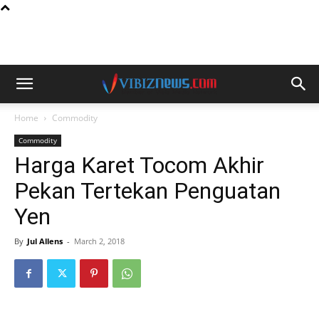
Home
Commodity
Commodity
Harga Karet Tocom Akhir
Pekan Tertekan Penguatan
Yen
By
Jul Allens
-
March 2, 2018