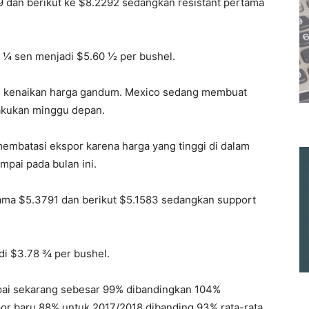
9 dan berikut ke $8.2292 sedangkan resistant pertama
 ¼ sen menjadi $5.60 ½ per bushel.
ng kenaikan harga gandum. Mexico sedang membuat
lakukan minggu depan.
embatasi ekspor karena harga yang tinggi di dalam
pai pada bulan ini.
tama $5.3791 dan berikut $5.1583 sedangkan support
di $3.78 ¾ per bushel.
pai sekarang sebesar 99% dibandingkan 104%
or baru 88% untuk 2017/2018 dibanding 93% rata-rata