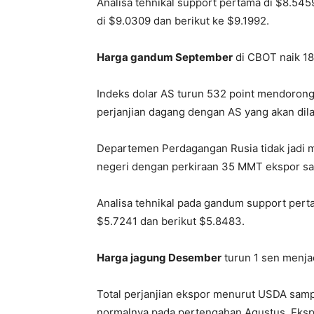
Analisa tehnikal support pertama di $8.545
di $9.0309 dan berikut ke $9.1992.
Harga gandum September
di CBOT naik 18
Indeks dolar AS turun 532 point mendoro
perjanjian dagang dengan AS yang akan di
Departemen Perdagangan Rusia tidak jadi m
negeri dengan perkiraan 35 MMT ekspor sam
Analisa tehnikal pada gandum support per
$5.7241 dan berikut $5.8483.
Harga jagung Desember
turun 1 sen menja
Total perjanjian ekspor menurut USDA sam
normalnya pada pertengahan Agustus. Eksp