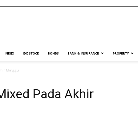
INDEX
IDX STOCK
BONDS
BANK & INSURANCE
PROPERTY
khir Minggu
 Mixed Pada Akhir