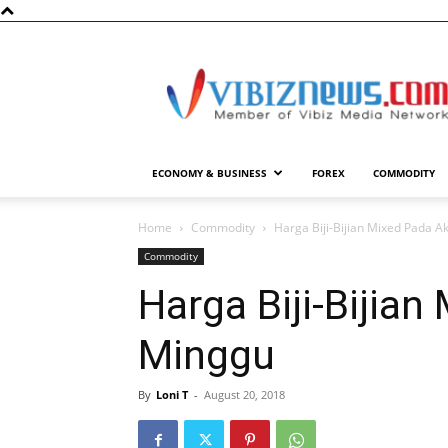
Vibiznews.com
ECONOMY & BUSINESS
FOREX
COMMODITY
Home
Commodity
Harga Biji-Bijian Mixed Pada A
Commodity
Harga Biji-Bijian
Minggu
By
Loni T
-
August 20, 2018