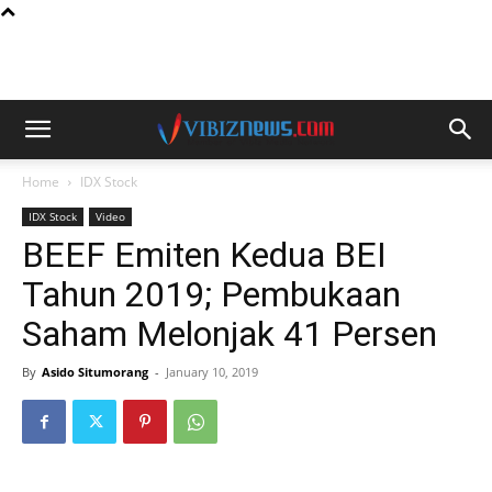
Home
IDX Stock
IDX Stock
Video
BEEF Emiten Kedua BEI
Tahun 2019; Pembukaan
Saham Melonjak 41 Persen
By
Asido Situmorang
-
January 10, 2019