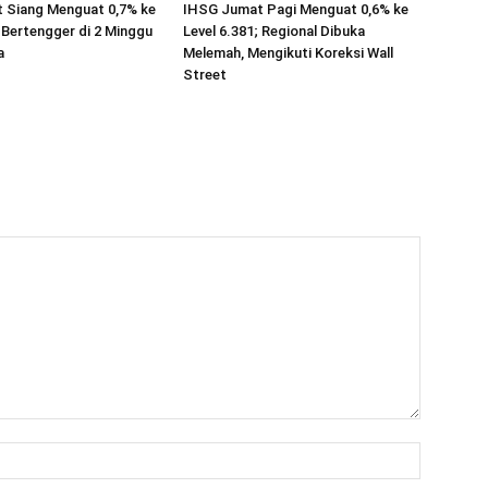
 Siang Menguat 0,7% ke
IHSG Jumat Pagi Menguat 0,6% ke
; Bertengger di 2 Minggu
Level 6.381; Regional Dibuka
a
Melemah, Mengikuti Koreksi Wall
Street