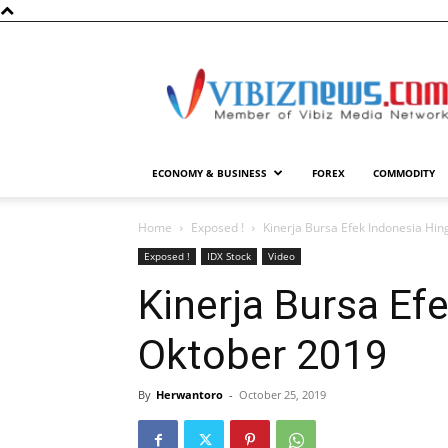
Vibiznews.com
ECONOMY & BUSINESS
FOREX
COMMODITY
Home
Exposed !
Kinerja Bursa Efek Indonesia Hi
Exposed !
IDX Stock
Video
Kinerja Bursa Ef
Oktober 2019
By
Herwantoro
-
October 25, 2019