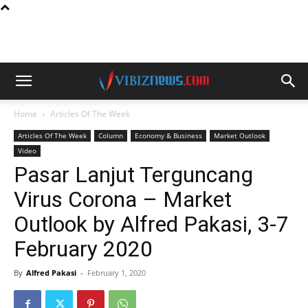
Home
Articles Of The Week
Articles Of The Week
Column
Economy & Business
Market Outlook
Video
Pasar Lanjut Terguncang
Virus Corona – Market
Outlook by Alfred Pakasi, 3-7
February 2020
By
Alfred Pakasi
-
February 1, 2020