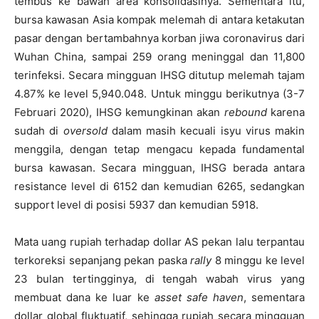
tembus ke bawah area konsolidasinya. Sementara itu,
bursa kawasan Asia kompak melemah di antara ketakutan
pasar dengan bertambahnya korban jiwa coronavirus dari
Wuhan China, sampai 259 orang meninggal dan 11,800
terinfeksi. Secara mingguan IHSG ditutup melemah tajam
4.87% ke level 5,940.048. Untuk minggu berikutnya (3-7
Februari 2020), IHSG kemungkinan akan
rebound
karena
sudah di
oversold
dalam masih kecuali isyu virus makin
menggila, dengan tetap mengacu kepada fundamental
bursa kawasan. Secara mingguan, IHSG berada antara
resistance level di 6152 dan kemudian 6265, sedangkan
support level di posisi 5937 dan kemudian 5918.
Mata uang rupiah terhadap dollar AS pekan lalu terpantau
terkoreksi sepanjang pekan paska
rally
8 minggu ke level
23 bulan tertingginya, di tengah wabah virus yang
membuat dana ke luar ke
asset safe haven
, sementara
dollar global fluktuatif, sehingga rupiah secara mingguan