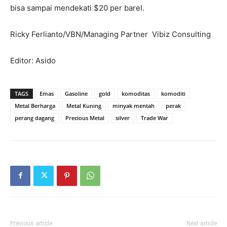
bisa sampai mendekati $20 per barel.
Ricky Ferlianto/VBN/Managing Partner Vibiz Consulting
Editor: Asido
TAGS
Emas
Gasoline
gold
komoditas
komoditi
Metal Berharga
Metal Kuning
minyak mentah
perak
perang dagang
Precious Metal
silver
Trade War
Previous article
Next article