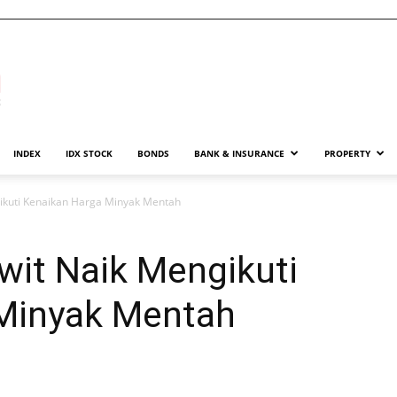
INDEX
IDX STOCK
BONDS
BANK & INSURANCE
PROPERTY
ikuti Kenaikan Harga Minyak Mentah
wit Naik Mengikuti
Minyak Mentah