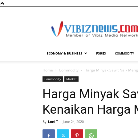
Vibiznews.com
ECONOMY & BUSINESS
FOREX
COMMODITY
Home
Commodity
Harga Minyak Sawit Naik Meng
Commodity
Market
Harga Minyak Sa
Kenaikan Harga 
By
Loni T
-
June 24, 2020