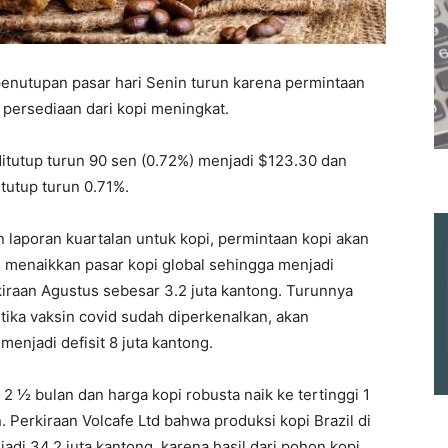
enutupan pasar hari Senin turun karena permintaan
 persediaan dari kopi meningkat.
ditutup turun 90 sen (0.72%) menjadi $123.30 dan
tutup turun 0.71%.
laporan kuartalan untuk kopi, permintaan kopi akan
 menaikkan pasar kopi global sehingga menjadi
erkiraan Agustus sebesar 3.2 juta kantong. Turunnya
tika vaksin covid sudah diperkenalkan, akan
menjadi defisit 8 juta kantong.
 2 ½ bulan dan harga kopi robusta naik ke tertinggi 1
. Perkiraan Volcafe Ltd bahwa produksi kopi Brazil di
adi 34.2 juta kantong, karena hasil dari pohon kopi