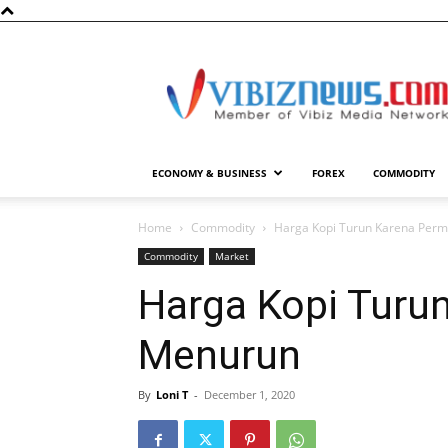
Vibiznews.com
ECONOMY & BUSINESS
FOREX
COMMODITY
Home
Commodity
Harga Kopi Turun Karena Per
Commodity
Market
Harga Kopi Turu
Menurun
By
Loni T
-
December 1, 2020