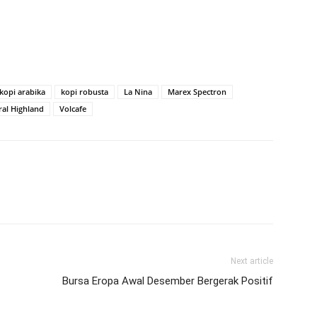
kopi arabika
kopi robusta
La Nina
Marex Spectron
ral Highland
Volcafe
Next article
Bursa Eropa Awal Desember Bergerak Positif