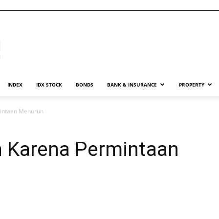
INDEX
IDX STOCK
BONDS
BANK & INSURANCE
PROPERTY
mintaan Menurun
n Karena Permintaan