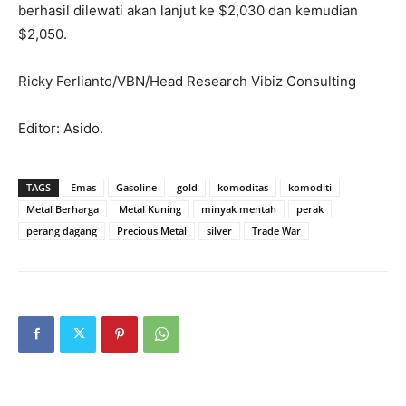
berhasil dilewati akan lanjut ke $2,030 dan kemudian
$2,050.
Ricky Ferlianto/VBN/Head Research Vibiz Consulting
Editor: Asido.
TAGS
Emas
Gasoline
gold
komoditas
komoditi
Metal Berharga
Metal Kuning
minyak mentah
perak
perang dagang
Precious Metal
silver
Trade War