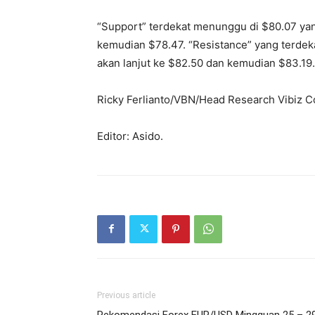
“Support” terdekat menunggu di $80.07 yang
kemudian $78.47. “Resistance” yang terdeka
akan lanjut ke $82.50 dan kemudian $83.19.
Ricky Ferlianto/VBN/Head Research Vibiz C
Editor: Asido.
Previous article
Rekomendasi Forex EUR/USD Mingguan 25 – 2