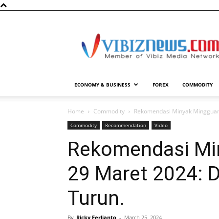
Vibiznews.com
ECONOMY & BUSINESS
FOREX
COMMODITY
Home
Commodity
Rekomendasi Minyak Mingguan 
Commodity
Recommendation
Video
Rekomendasi Mi
29 Maret 2024: 
Turun.
By
Ricky Ferlianto
-
March 25, 2024