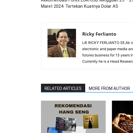
Maret 2024: Tertekan Kuatnya Dolar AS
Ricky Ferlianto
LIE RICKY FERLIANTO SE.Ak is 
electronic and paper media and
futures business for 13 years 
Currently he is a Head Researc
RELATED ARTICLES
MORE FROM AUTHOR