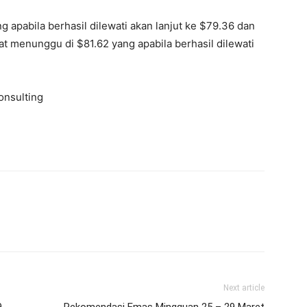
 apabila berhasil dilewati akan lanjut ke $79.36 dan
t menunggu di $81.62 yang apabila berhasil dilewati
onsulting
Next article
9
Rekomendasi Emas Mingguan 25 – 29 Maret