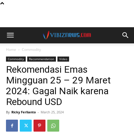
Home
Commodity
Commodity
Recommendation
Video
Rekomendasi Emas
Mingguan 25 – 29 Maret
2024: Gagal Naik karena
Rebound USD
By
Ricky Ferlianto
-
March 25, 2024