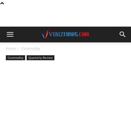
Home
Commodity
Commodity
Quarterly Review