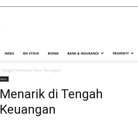
INDEX
IDX STOCK
BONDS
BANK & INSURANCE
PROPERTY
di Tengah Volatilitas Pasar Keuangan
iness
i Menarik di Tengah
r Keuangan