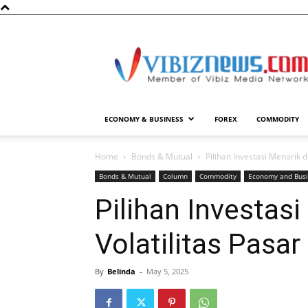
Vibiznews.com
ECONOMY & BUSINESS
FOREX
COMMODITY
Home
Bonds & Mutual
Pilihan Investasi Menarik 
Bonds & Mutual
Column
Commodity
Economy and Bus
Pilihan Investas
Volatilitas Pasa
By
Belinda
-
May 5, 2025