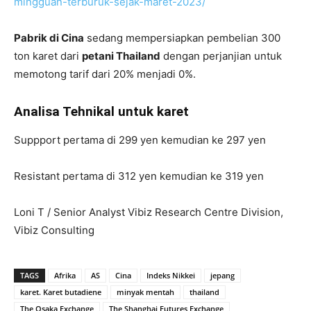
mingguan-terburuk-sejak-maret-2023/
Pabrik di Cina
sedang mempersiapkan pembelian 300
ton karet dari
petani Thailand
dengan perjanjian untuk
memotong tarif dari 20% menjadi 0%.
Analisa Tehnikal untuk karet
Suppport pertama di 299 yen kemudian ke 297 yen
Resistant pertama di 312 yen kemudian ke 319 yen
Loni T / Senior Analyst Vibiz Research Centre Division,
Vibiz Consulting
TAGS
Afrika
AS
Cina
Indeks Nikkei
jepang
karet. Karet butadiene
minyak mentah
thailand
The Osaka Exchange
The Shanghai Futures Exchange