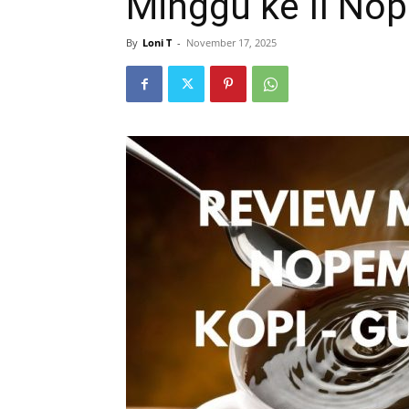
Minggu ke II No
By
Loni T
-
November 17, 2025