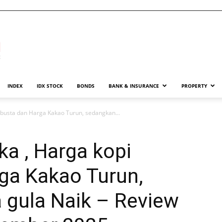
INDEX
IDX STOCK
BONDS
BANK & INSURANCE
PROPERTY
obusta dan Harga Kakao Turun, sedangkan...
ka , Harga kopi
ga Kakao Turun,
 gula Naik – Review