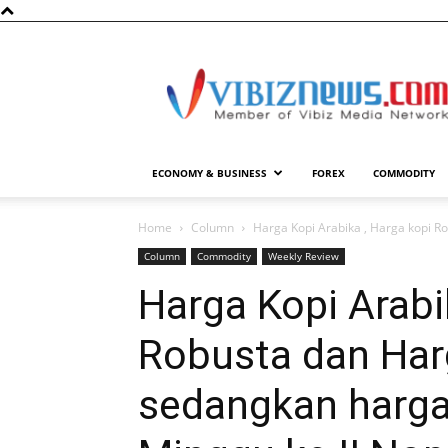
Vibiznews.com
ECONOMY & BUSINESS
FOREX
COMMODITY
Home
Column
Harga Kopi Arabika , Harga kopi R
Column
Commodity
Weekly Review
Harga Kopi Arabi
Robusta dan Har
sedangkan harga