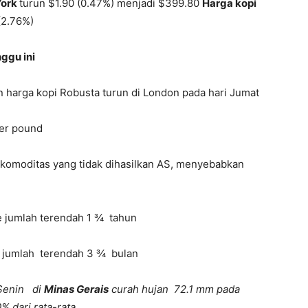
York
turun $1.90 (0.47%) menjadi $399.80
Harga kopi
(2.76%)
ggu ini
n harga kopi Robusta turun di London pada hari Jumat
per pound
 komoditas yang tidak dihasilkan AS, menyebabkan
 jumlah terendah 1 ¾ tahun
 jumlah terendah 3 ¾ bulan
 Senin di
Minas Gerais
curah hujan 72.1 mm pada
 dari rata-rata.