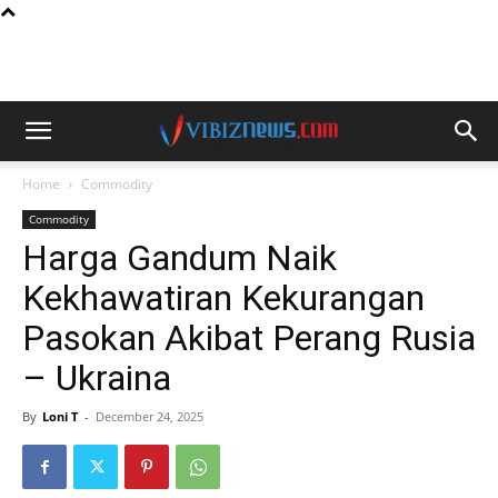
Home
Commodity
Commodity
Harga Gandum Naik
Kekhawatiran Kekurangan
Pasokan Akibat Perang Rusia
– Ukraina
By
Loni T
-
December 24, 2025