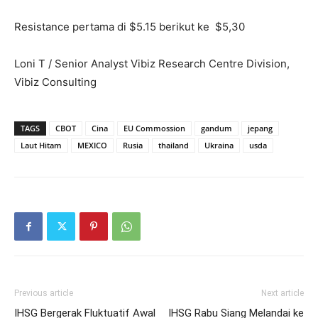
Resistance pertama di $5.15 berikut ke $5,30
Loni T / Senior Analyst Vibiz Research Centre Division,
Vibiz Consulting
TAGS
CBOT
Cina
EU Commossion
gandum
jepang
Laut Hitam
MEXICO
Rusia
thailand
Ukraina
usda
Previous article
Next article
IHSG Bergerak Fluktuatif Awal
IHSG Rabu Siang Melandai ke