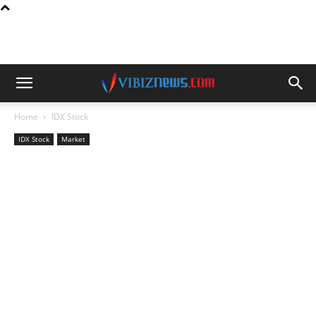
Home
IDX Stock
IDX Stock
Market