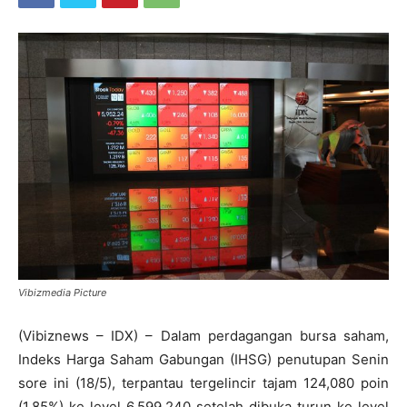
Vibizmedia Picture
(Vibiznews – IDX) – Dalam perdagangan bursa saham,
Indeks Harga Saham Gabungan (IHSG) penutupan Senin
sore ini (18/5), terpantau tergelincir tajam 124,080 poin
(1,85%) ke level 6.599,240 setelah dibuka turun ke level