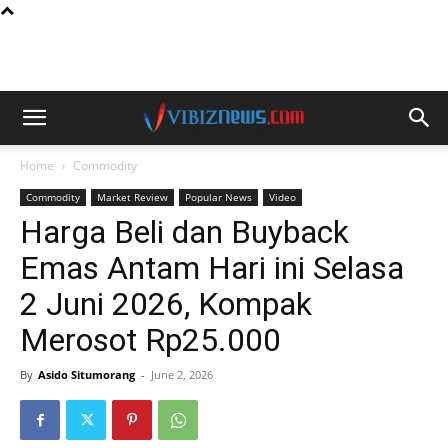
Home
Commodity
Commodity
Market Review
Popular News
Video
Harga Beli dan Buyback
Emas Antam Hari ini Selasa
2 Juni 2026, Kompak
Merosot Rp25.000
By
Asido Situmorang
-
June 2, 2026