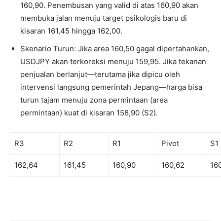
160,90. Penembusan yang valid di atas 160,90 akan
membuka jalan menuju target psikologis baru di
kisaran 161,45 hingga 162,00.
Skenario Turun: Jika area 160,50 gagal dipertahankan,
USDJPY akan terkoreksi menuju 159,95. Jika tekanan
penjualan berlanjut—terutama jika dipicu oleh
intervensi langsung pemerintah Jepang—harga bisa
turun tajam menuju zona permintaan (area
permintaan) kuat di kisaran 158,90 (S2).
R3
R2
R1
Pivot
S1
162,64
161,45
160,90
160,62
16