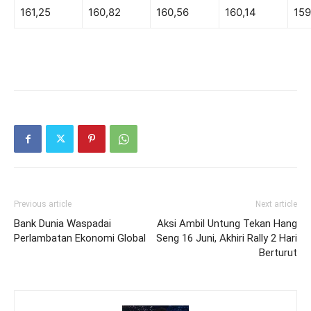
161,25
160,82
160,56
160,14
159
Previous article
Next article
Bank Dunia Waspadai
Aksi Ambil Untung Tekan Hang
Perlambatan Ekonomi Global
Seng 16 Juni, Akhiri Rally 2 Hari
Berturut