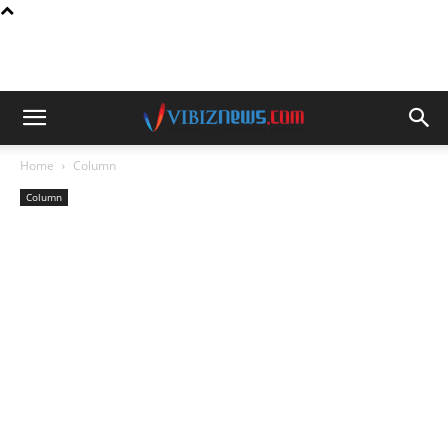
Home
Column
Column