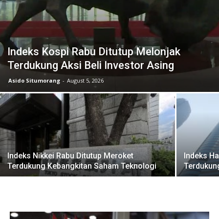
Indeks Kospi Rabu Ditutup Melonjak
Terdukung Aksi Beli Investor Asing
Asido Situmorang
-
August 5, 2026
Indeks Nikkei Rabu Ditutup Meroket
Indeks H
Terdukung Kebangkitan Saham Teknologi
Terdukung