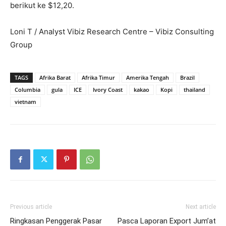
berikut ke $12,20.
Loni T / Analyst Vibiz Research Centre – Vibiz Consulting
Group
TAGS
Afrika Barat
Afrika Timur
Amerika Tengah
Brazil
Columbia
gula
ICE
Ivory Coast
kakao
Kopi
thailand
vietnam
Previous article
Next article
Ringkasan Penggerak Pasar
Pasca Laporan Export Jum’at